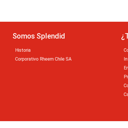
Somos Splendid
¿
Historia
C
Corporativo Rheem Chile SA
In
En
P
C
Ca