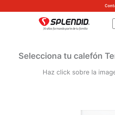
Ir
Cont
al
contenido
Selecciona tu calefón T
Haz click sobre la imag