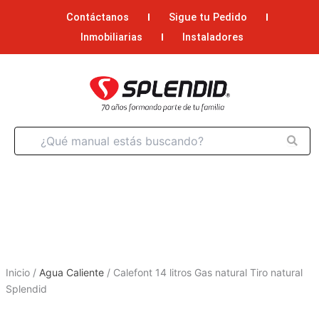
Ir
Contáctanos
Sigue tu Pedido
al
Inmobiliarias
Instaladores
contenido
Inicio
/
Agua Caliente
/
Calefont 14 litros Gas natural Tiro natural
Splendid