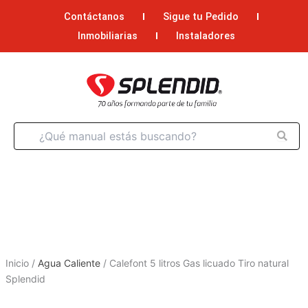
Ir
Contáctanos
Sigue tu Pedido
al
Inmobiliarias
Instaladores
contenido
Inicio
/
Agua Caliente
/
Calefont 5 litros Gas licuado Tiro natural
Splendid