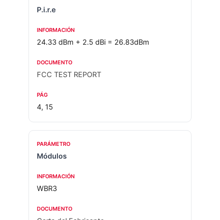
P.i.r.e
24.33 dBm + 2.5 dBi = 26.83dBm
FCC TEST REPORT
4, 15
Módulos
WBR3