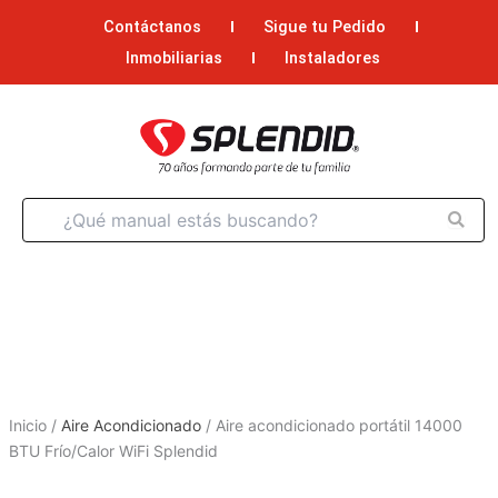
Ir
Contáctanos
Sigue tu Pedido
al
Inmobiliarias
Instaladores
contenido
Inicio
/
Aire Acondicionado
/
Aire acondicionado portátil 14000
BTU Frío/Calor WiFi Splendid