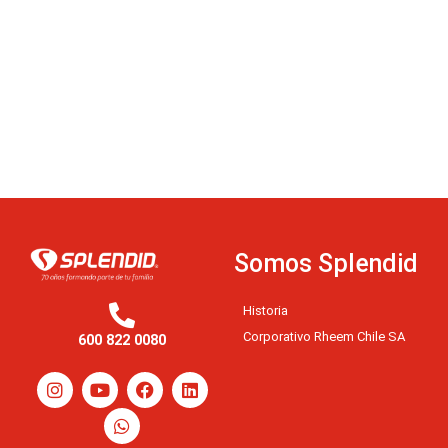
Somos Splendid
Historia
Corporativo Rheem Chile SA
600 822 0080
I
Y
W
F
L
n
o
h
a
i
s
u
a
c
n
t
t
t
e
k