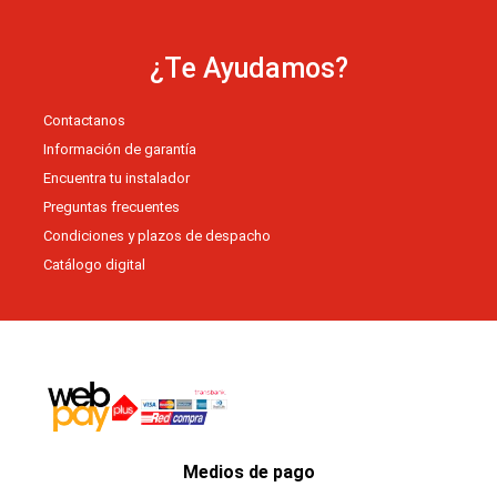
a
u
s
b
e
g
b
a
o
d
r
e
p
o
i
a
p
¿Te Ayudamos?
k
n
m
Contactanos
Información de garantía
Encuentra tu instalador
Preguntas frecuentes
Condiciones y plazos de despacho
Catálogo digital
Medios de pago